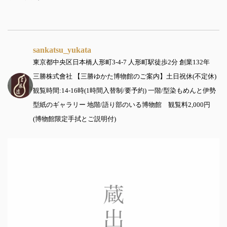
sankatsu_yukata
東京都中央区日本橋人形町3-4-7
人形町駅徒歩2分
創業132年
三勝株式會社
【三勝ゆかた博物館のご案内】土日祝休(不定休)
観覧時間:14-16時(1時間入替制/要予約)
一階/型染もめんと伊勢
型紙のギャラリー
地階/語り部のいる博物館 観覧料2,000円
(博物館限定手拭とご説明付)