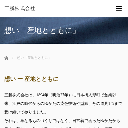
三勝株式会社
me
想い「産地とともに」
ホーム
想い「産地とともに」
想い ー 産地とともに
三勝株式会社は、1894年（明治27年）に日本橋人形町で創業以
来、江戸の時代からのゆかたの染色技術や型紙、その道具1つまで
受け継いで参りました。
それは、単なるものづくりではなく、日常着であったゆかたから